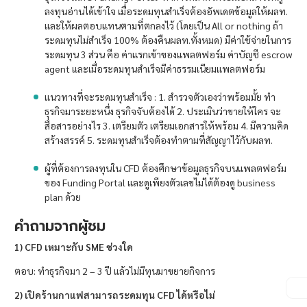
ลงทุนอ่านได้เข้าใจ เมื่อระดมทุนสำเร็จต้องอัพเดตข้อมูลให้ผลท.
และให้ผลตอบแทนตามที่ตกลงไว้ (โดยเป็น All or nothing ถ้า
ระดมทุนไม่สำเร็จ 100% ต้องคืนผลท.ทั้งหมด) มีค่าใช้จ่ายในการ
ระดมทุน 3 ส่วน คือ ค่าแรกเข้าของแพลตฟอร์ม ค่าบัญชี escrow
agent และเมื่อระดมทุนสำเร็จมีค่าธรรมเนียมแพลตฟอร์ม
แนวทางที่จะระดมทุนสำเร็จ : 1. สำรวจตัวเองว่าพร้อมมั้ย ทำ
ธุรกิจมาระยะหนึ่ง ธุรกิจจับต้องได้ 2. ประเมินว่าขายให้ใคร จะ
สื่อสารอย่างไร 3. เตรียมตัว เตรียมเอกสารให้พร้อม 4. มีความคิด
สร้างสรรค์ 5. ระดมทุนสำเร็จต้องทำตามที่สัญญาไว้กับผลท.
ผู้ที่ต้องการลงทุนใน CFD ต้องศึกษาข้อมูลธุรกิจบนแพลตฟอร์ม
ของ Funding Portal และดูเพียงตัวเลขไม่ได้ต้องดู business
plan ด้วย
คำถามจากผู้ชม
1) CFD เหมาะกับ SME ช่วงใด
ตอบ: ทำธุรกิจมา 2 – 3 ปี แล้วไม่มีทุนมาขยายกิจการ
2) เปิดร้านกาแฟสามารถระดมทุน CFD ได้หรือไม่