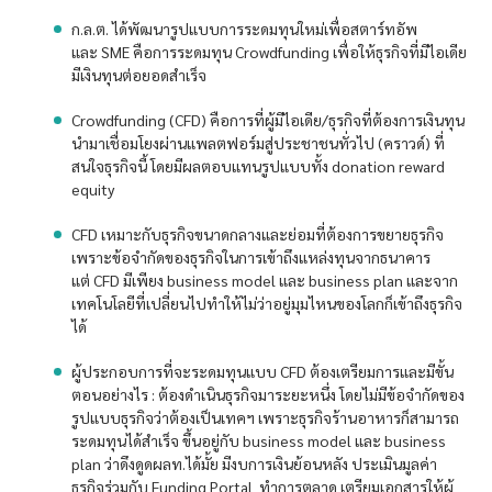
ก.ล.ต. ได้พัฒนารูปแบบการระดมทุนใหม่เพื่อสตาร์ทอัพ
และ SME คือการระดมทุน Crowdfunding เพื่อให้ธุรกิจที่มีไอเดีย
มีเงินทุนต่อยอดสำเร็จ
Crowdfunding (CFD) คือการที่ผู้มีไอเดีย/ธุรกิจที่ต้องการเงินทุน
นำมาเชื่อมโยงผ่านแพลตฟอร์มสู่ประชาชนทั่วไป (คราวด์) ที่
สนใจธุรกิจนี้ โดยมีผลตอบแทนรูปแบบทั้ง donation reward
equity
CFD เหมาะกับธุรกิจขนาดกลางและย่อมที่ต้องการขยายธุรกิจ
เพราะข้อจำกัดของธุรกิจในการเข้าถึงแหล่งทุนจากธนาคาร
แต่ CFD มีเพียง business model และ business plan และจาก
เทคโนโลยีที่เปลี่ยนไปทำให้ไม่ว่าอยู่มุมไหนของโลกก็เข้าถึงธุรกิจ
ได้
ผู้ประกอบการที่จะระดมทุนแบบ CFD ต้องเตรียมการและมีขั้น
ตอนอย่างไร : ต้องดำเนินธุรกิจมาระยะหนึ่ง โดยไม่มีข้อจำกัดของ
รูปแบบธุรกิจว่าต้องเป็นเทคฯ เพราะธุรกิจร้านอาหารก็สามารถ
ระดมทุนได้สำเร็จ ขึ้นอยู่กับ business model และ business
plan ว่าดึงดูดผลท.ได้มั้ย มีงบการเงินย้อนหลัง ประเมินมูลค่า
ธุรกิจร่วมกับ Funding Portal ทำการตลาด เตรียมเอกสารให้ผู้