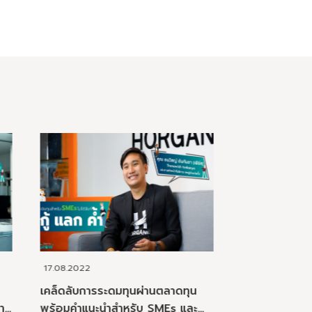
22.03.2022
12.04.20
าดทุน
รู้จักการระดมทุนแบบ “SME-PO”
Crowdfu
s และ
ทางเลือกเสริมการเติบโตของ SME
ความสำเ