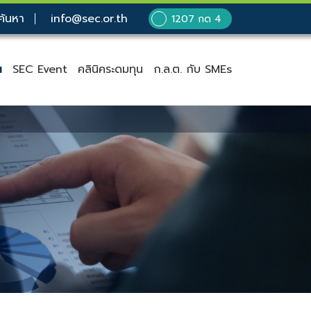
ค้นหา
info@sec.or.th
1207 กด 4
น
SEC Event
คลินิคระดมทุน
ก.ล.ต. กับ SMEs