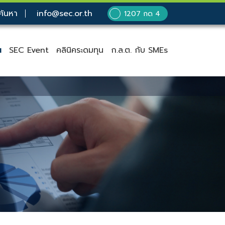
ค้นหา
info@sec.or.th
1207 กด 4
น
SEC Event
คลินิคระดมทุน
ก.ล.ต. กับ SMEs